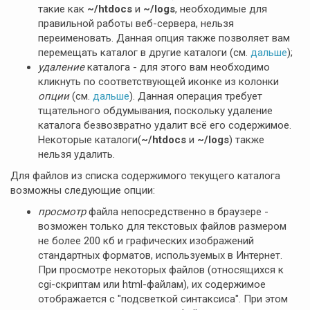
такие как
~/htdocs
и
~/logs
, необходимые для
правильной работы веб-сервера, нельзя
переименовать. Данная опция также позволяет вам
перемещать каталог в другие каталоги (см.
дальше
);
удаление
каталога - для этого вам необходимо
кликнуть по соответствующей иконке из колонки
опции
(см.
дальше
). Данная операция требует
тщательного обдумывания, поскольку удаление
каталога безвозвратно удалит всё его содержимое.
Некоторые каталоги(
~/htdocs
и
~/logs
) также
нельзя удалить.
Для файлов из списка содержимого текущего каталога
возможны следующие опции:
просмотр
файла непосредственно в браузере -
возможен только для текстовых файлов размером
не более 200 кб и графических изображений
стандартных форматов, используемых в Интернет.
При просмотре некоторых файлов (относящихся к
cgi-скриптам или html-файлам), их содержимое
отображается с "подсветкой синтаксиса". При этом