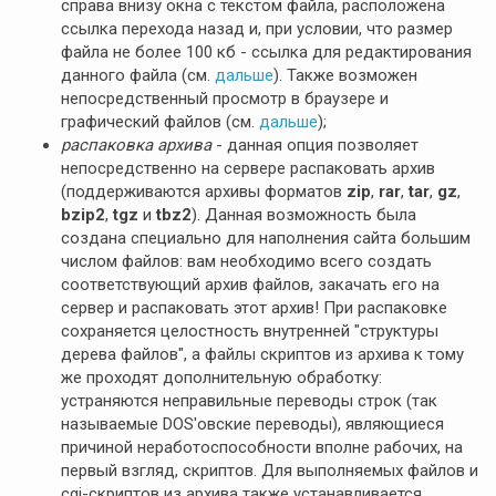
справа внизу окна с текстом файла, расположена
ссылка перехода назад и, при условии, что размер
файла не более 100 кб - ссылка для редактирования
данного файла (см.
дальше
). Также возможен
непосредственный просмотр в браузере и
графический файлов (см.
дальше
);
распаковка архива
- данная опция позволяет
непосредственно на сервере распаковать архив
(поддерживаются архивы форматов
zip
,
rar
,
tar
,
gz
,
bzip2
,
tgz
и
tbz2
). Данная возможность была
создана специально для наполнения сайта большим
числом файлов: вам необходимо всего создать
соответствующий архив файлов, закачать его на
сервер и распаковать этот архив! При распаковке
сохраняется целостность внутренней "структуры
дерева файлов", а файлы скриптов из архива к тому
же проходят дополнительную обработку:
устраняются неправильные переводы строк (так
называемые DOS'овские переводы), являющиеся
причиной неработоспособности вполне рабочих, на
первый взгляд, скриптов. Для выполняемых файлов и
cgi-скриптов из архива также устанавливается