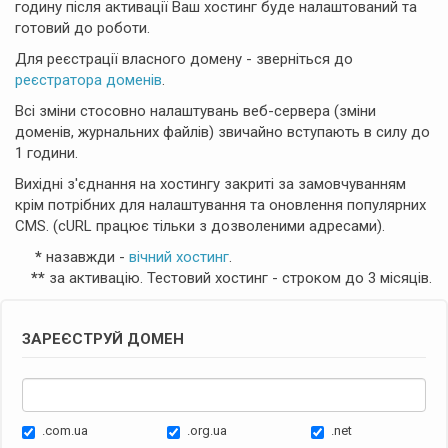
годину після активації Ваш хостинг буде налаштований та
готовий до роботи.
Для реєстрації власного домену - зверніться до
реєстратора доменів
.
Всі зміни стосовно налаштувань веб-сервера (зміни
доменів, журнальних файлів) звичайно вступають в силу до
1 години.
Вихідні з'єднання на хостингу закриті за замовчуванням
крім потрібних для налаштування та оновлення популярних
CMS. (cURL працює тільки з дозволеними адресами).
*
назавжди -
вічний хостинг
.
**
за активацію. Тестовий хостинг - строком до 3 місяців.
ЗАРЕЄСТРУЙ ДОМЕН
.com.ua
.org.ua
.net