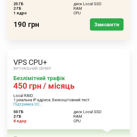
25 ГБ
диск Local SSD
2 ГБ
RAM
1 ядро
CPU
190 грн
Замовити
VPS CPU+
ВІРТУАЛЬНИЙ СЕРВЕР
Безлімітний трафік
450 грн / місяць
Local RAID.
1 реальна IP адреса. Безкоштовний тест.
Підтримка ОС...
50 ГБ
диск Local SSD
2 ГБ
RAM
8 ядер
CPU