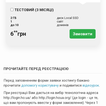
ТЕСТОВИЙ (3 МІСЯЦІ)
2 ГБ
диск Local SSD
1
сайт
до 10
доменів
**
6
грн
Замовити
ПРОЧИТАЙТЕ ПЕРЕД РЕЄСТРАЦІЄЮ
Перед заповненням форми заявки хостингу бажано
прочитати
допомогу користувачу
и подивитися
відеоурок
.
При реєстрації Вам дається на вибір технологічна адреса
http://login.ho.ua/ або http://login.houa.org/ (де login - це те,
що вам пропонують ввести у формі замовлення). Через 1