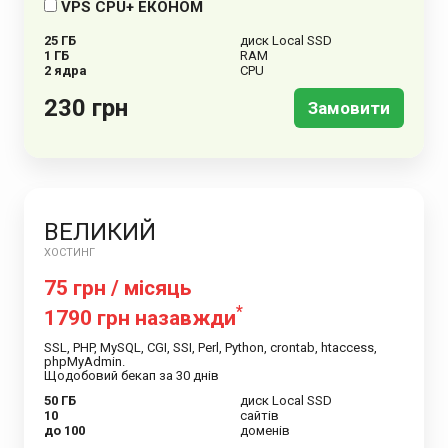
VPS CPU+ ЕКОНОМ
25 ГБ
диск Local SSD
1 ГБ
RAM
2 ядра
CPU
230 грн
Замовити
ВЕЛИКИЙ
ХОСТИНГ
75 грн / місяць
*
1790 грн назавжди
SSL, PHP, MySQL, CGI, SSI, Perl, Python, crontab, htaccess,
phpMyAdmin.
Щодобовий бекап за 30 днів
50 ГБ
диск Local SSD
10
сайтів
до 100
доменів