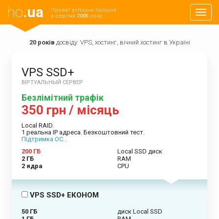
ho
.ua
Проект успішно працює
Навиг
з серпня
2005
року
20 років
досвіду: VPS, хостинг, вічний хостинг в Україні
VPS SSD+
ВІРТУАЛЬНЫЙ СЕРВЕР
Безлімітний трафік
350 грн / місяць
Local RAID.
1 реальна IP адреса. Безкоштовний тест.
Підтримка ОС...
200 ГБ
Local SSD диск
2 ГБ
RAM
2 ядра
CPU
VPS SSD+ ЕКОНОМ
50 ГБ
диск Local SSD
1 ГБ
RAM